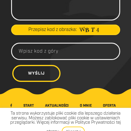
Przepisz kod z obrazka:
START
AKTUALNOŚCI
O MNIE
OFERTA
GALERIA
WIDEO
WSPÓŁPRACA
KONTAKT
Ta strona wykorzystuje pliki cookie dla lepszego działania
serwisu. Możesz zablokować pliki cookie w ustawieniach
przeglądarki. Więcej informacji w Polityce Prywatności tej
© ADAM KOSIK NAUKA PŁYWANIA 2016