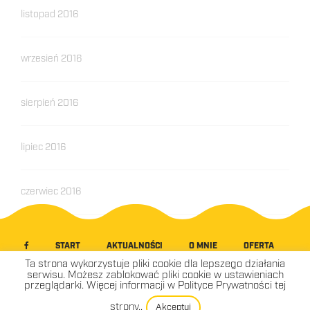
listopad 2016
wrzesień 2016
sierpień 2016
lipiec 2016
czerwiec 2016
START
AKTUALNOŚCI
O MNIE
OFERTA
GALERIA
WIDEO
WSPÓŁPRACA
KONTAKT
Ta strona wykorzystuje pliki cookie dla lepszego działania
serwisu. Możesz zablokować pliki cookie w ustawieniach
przeglądarki. Więcej informacji w Polityce Prywatności tej
© ADAM KOSIK NAUKA PŁYWANIA 2016
strony..
Akceptuj