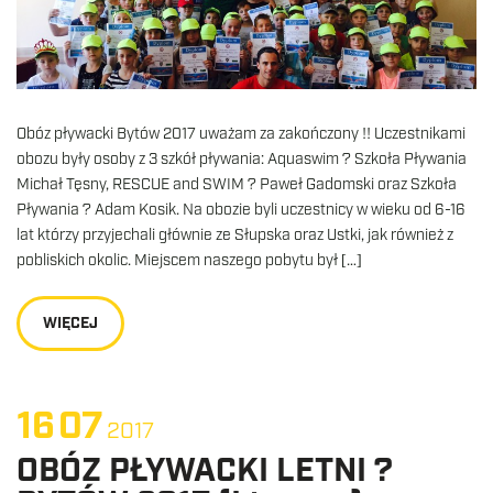
Obóz pływacki Bytów 2017 uważam za zakończony !! Uczestnikami
obozu były osoby z 3 szkół pływania: Aquaswim ? Szkoła Pływania
Michał Tęsny, RESCUE and SWIM ? Paweł Gadomski oraz Szkoła
Pływania ? Adam Kosik. Na obozie byli uczestnicy w wieku od 6-16
lat którzy przyjechali głównie ze Słupska oraz Ustki, jak również z
pobliskich okolic. Miejscem naszego pobytu był […]
WIĘCEJ
16
07
2017
OBÓZ PŁYWACKI LETNI ?