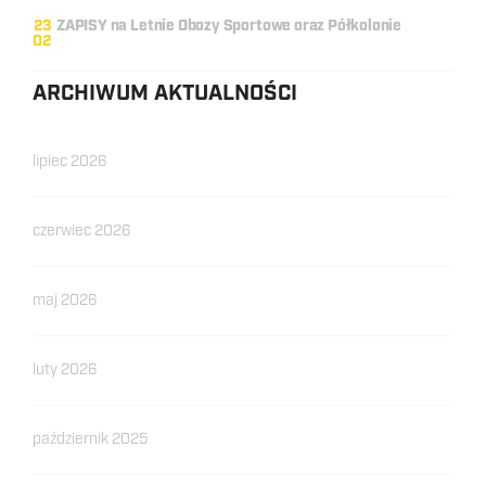
23
ZAPISY na Letnie Obozy Sportowe oraz Półkolonie
02
ARCHIWUM AKTUALNOŚCI
lipiec 2026
czerwiec 2026
maj 2026
luty 2026
październik 2025