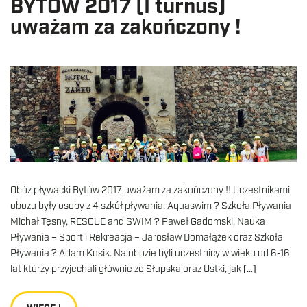
BYTÓW 2017 (I turnus)
uważam za zakończony !
Obóz pływacki Bytów 2017 uważam za zakończony !! Uczestnikami
obozu były osoby z 4 szkół pływania: Aquaswim ? Szkoła Pływania
Michał Tęsny, RESCUE and SWIM ? Paweł Gadomski, Nauka
Pływania – Sport i Rekreacja – Jarosław Domałążek oraz Szkoła
Pływania ? Adam Kosik. Na obozie byli uczestnicy w wieku od 6-16
lat którzy przyjechali głównie ze Słupska oraz Ustki, jak […]