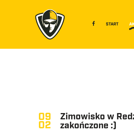
START
A
09
Zimowisko w Redz
02
zakończone :)