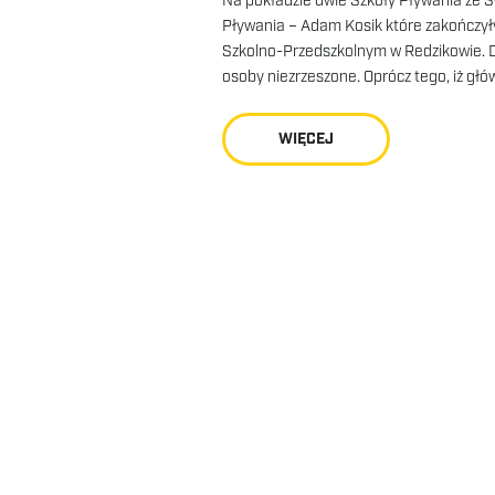
Na pokładzie dwie Szkoły Pływania ze 
Pływania – Adam Kosik które zakończył
Szkolno-Przedszkolnym w Redzikowie. Dz
osoby niezrzeszone. Oprócz tego, iż głó
WIĘCEJ