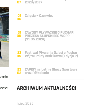
07
2026/2027
01
Zajęcia – Czerwiec
06
31
ZAWODY PŁYWACKIE O PUCHAR
05
PREZESA SŁUPSKIEGO WOPR
(31.05.2026)
23
Festiwal Pływania Dzieci o Puchar
05
Wójta Gminy Redzikowo (Edycja 2)
23
ZAPISY na Letnie Obozy Sportowe
02
oraz Półkolonie
Szkoła
ARCHIWUM AKTUALNOŚCI
obecne
lipiec 2026