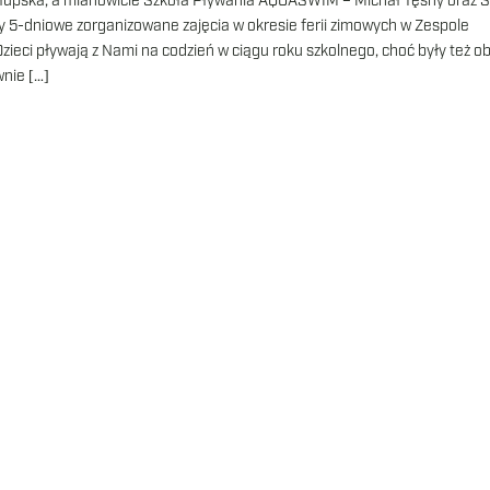
Słupska, a mianowicie Szkoła Pływania AQUASWIM – Michał Tęsny oraz 
y 5-dniowe zorganizowane zajęcia w okresie ferii zimowych w Zespole
ieci pływają z Nami na codzień w ciągu roku szkolnego, choć były też 
wnie […]