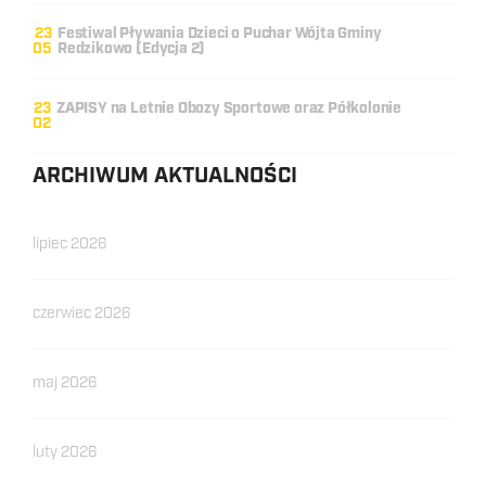
23
Festiwal Pływania Dzieci o Puchar Wójta Gminy
05
Redzikowo (Edycja 2)
23
ZAPISY na Letnie Obozy Sportowe oraz Półkolonie
02
ARCHIWUM AKTUALNOŚCI
lipiec 2026
czerwiec 2026
maj 2026
luty 2026