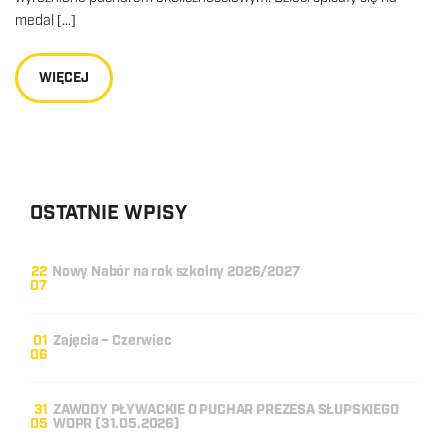
medal […]
WIĘCEJ
OSTATNIE WPISY
22
Nowy Nabór na rok szkolny 2026/2027
07
01
Zajęcia – Czerwiec
06
31
ZAWODY PŁYWACKIE O PUCHAR PREZESA SŁUPSKIEGO
05
WOPR (31.05.2026)