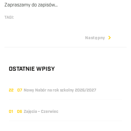
Zapraszamy do zapisów…
TAGI:
Następny
OSTATNIE WPISY
22
07
Nowy Nabór na rok szkolny 2026/2027
01
06
Zajęcia – Czerwiec