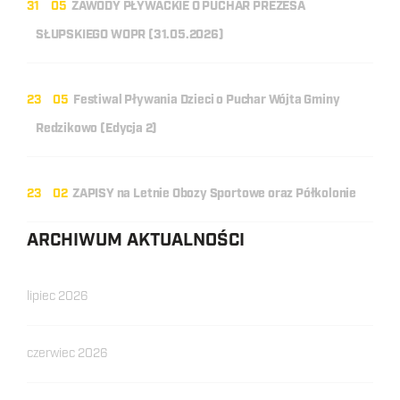
31
05
ZAWODY PŁYWACKIE O PUCHAR PREZESA
SŁUPSKIEGO WOPR (31.05.2026)
23
05
Festiwal Pływania Dzieci o Puchar Wójta Gminy
Redzikowo (Edycja 2)
23
02
ZAPISY na Letnie Obozy Sportowe oraz Półkolonie
ARCHIWUM AKTUALNOŚCI
lipiec 2026
czerwiec 2026