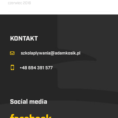
czerwiec 2016
KONTAKT
szkolaplywania@adamkosik.pl
+48 694 391 577
Social media