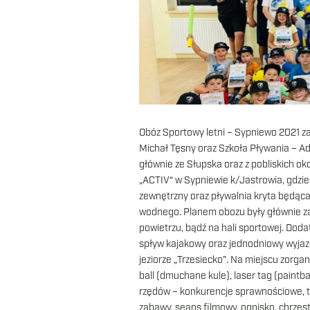
Obóz Sportowy letni – Sypniewo 2021 z
Michał Tęsny oraz Szkoła Pływania – Ada
głównie ze Słupska oraz z pobliskich 
„ACTIV“ w Sypniewie k/Jastrowia, gdzie
zewnętrzny oraz pływalnia kryta będąc
wodnego. Planem obozu były głównie za
powietrzu, bądź na hali sportowej. Do
spływ kajakowy oraz jednodniowy wyjaz
jeziorze „Trzesiecko”. Na miejscu zorg
ball (dmuchane kule), laser tag (paint
rzędów – konkurencje sprawnościowe, tur
zabawy, seans filmowy, ognisko, chrzest 