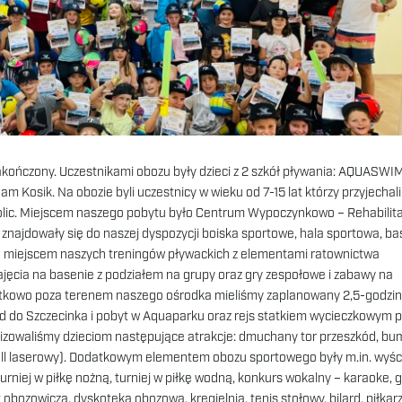
akończony. Uczestnikami obozu były dzieci z 2 szkół pływania: AQUASWI
m Kosik. Na obozie byli uczestnicy w wieku od 7-15 lat którzy przyjechali
okolic. Miejscem naszego pobytu było Centrum Wypoczynkowo – Rehabilit
 znajdowały się do naszej dyspozycji boiska sportowe, hala sportowa, b
a miejscem naszych treningów pływackich z elementami ratownictwa
jęcia na basenie z podziałem na grupy oraz gry zespołowe i zabawy na
datkowo poza terenem naszego ośrodka mieliśmy zaplanowany 2,5-godzi
d do Szczecinka i pobyt w Aquaparku oraz rejs statkiem wycieczkowym 
anizowaliśmy dzieciom następujące atrakcje: dmuchany tor przeszkód, b
ball laserowy). Dodatkowym elementem obozu sportowego były m.in. wyśc
niej w piłkę nożną, turniej w piłkę wodną, konkurs wokalny – karaoke, gr
obozowicza, dyskoteka obozowa, kręgielnia, tenis stołowy, bilard, piłkarz