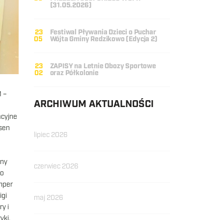
(31.05.2026)
23
Festiwal Pływania Dzieci o Puchar
05
Wójta Gminy Redzikowo (Edycja 2)
23
ZAPISY na Letnie Obozy Sportowe
02
oraz Półkolonie
M –
ARCHIWUM AKTUALNOŚCI
acyjne
asen
lipiec 2026
nny
czerwiec 2026
po
umper
igi
maj 2026
y i
yki,