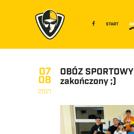
START
A
07
OBÓZ SPORTOWY 
08
zakończony ;)
2021