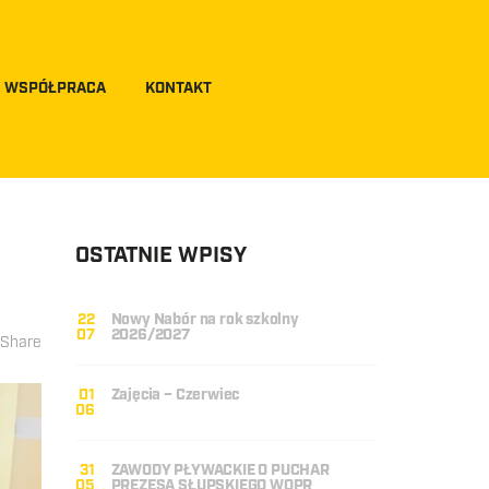
WSPÓŁPRACA
KONTAKT
OSTATNIE WPISY
22
Nowy Nabór na rok szkolny
07
2026/2027
Share
01
Zajęcia – Czerwiec
06
31
ZAWODY PŁYWACKIE O PUCHAR
05
PREZESA SŁUPSKIEGO WOPR