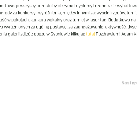
rtowego wszyscy uczestnicy otrzymali dyplomy i czapeczki z wyhafto
rody za konkursy i wyróżnienia, między innymi za: wyścigi rzędów, turni
stość w pokojach, konkurs wokalny oraz turniej w laser tag. Dodatkowo na
ło wyróżnionych za ogólną postawę, za zaangażowanie, aktywność, dysc
nia galerii zdjęć z obozu w Sypniewie klikając
tutaj
Pozdrawiam! Adam Ko
Nastę