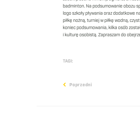
badminton. Na podsumowanie obozu spo
logo szkoły pływania oraz dodatkowe nag
piłkę nożną, turniej w piłkę wodną, czy
koniec podsumowania, kilka osób zosta
i kulturę osobistą. Zapraszam do obejrze
TAGI:
Poprzedni