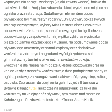
wypożyczalnia sprzętu wodnego (kajaki, rowery wodne), boisko do
siatkówki i piłki nożnej, plac zabaw dla dzieci, wydzielone miejsce na
ognisko oraz restauracja. Dodatkowym elementem obozu
pływackiego był m.in. festyn rodzinny „Dni Bytowa”, pokaz żywych
zwierząt egzotycznych, wybory Miss i Mistera obozu, dyskoteka
obozowa, wieczór karaoke, seans filmowy, ognisko i grill, chrzest
obozowicza, gry zespołowe, turniej w piłkarzyki oraz wycieczka
piesza do Zamku Krzyżackiego i Muzeum. Na podsumowanie obozu
pływackiego uczestnicy otrzymali dyplomy oraz dodatkowe
wyróżnienia z drobnymi nagrodami: wyścigi rzędów na sali
gimnastycznej, turniej w piłkę nożną, czystość w pokoju,
wyróżnienie dla Naszej najmłodszej 6-letniej obozowiczki oraz na
koniec każdy z trenerów wyróżnił swoje dwie podopieczne osoby za
ogólną postawę, za zaangażowanie, aktywność, dyscyplinę, kulturę
osobistą. Zapraszam do obejrzenia galerii zdjęć z II turnusu w
Bytowie klikając
tutaj
Teraz czas na odpoczynek i za kilka dni
wyruszamy na kolejny obóz pływacki, tym razem nad morze do
Kołobrzegu !! Pozdrawiam! Instruktor/Trener Adam Kosik.
TAGI: