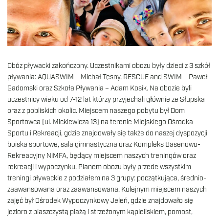
Obóz pływacki zakończony. Uczestnikami obozu były dzieci z 3 szkół
pływania: AQUASWIM – Michał Tęsny, RESCUE and SWIM – Paweł
Gadomski oraz Szkoła Pływania – Adam Kosik. Na obozie byli
uczestnicy wieku od 7-12 lat którzy przyjechali głównie ze Słupska
oraz z pobliskich okolic. Miejscem naszego pobytu był Dom
Sportowca (ul. Mickiewicza 13) na terenie Miejskiego Ośrodka
Sportu i Rekreacji, gdzie znajdowały się także do naszej dyspozycji
boiska sportowe, sala gimnastyczna oraz Kompleks Basenowo-
Rekreacyjny NiMFA, będący miejscem naszych treningów oraz
rekreacji i wypoczynku. Planem obozu były przede wszystkim
treningi pływackie z podziałem na 3 grupy: początkująca, średnio-
zaawansowana oraz zaawansowana. Kolejnym miejscem naszych
zajęć był Ośrodek Wypoczynkowy Jeleń, gdzie znajdowało się
jezioro z piaszczystą plażą i strzeżonym kąpieliskiem, pomost,