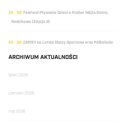
23
05
Festiwal Pływania Dzieci o Puchar Wójta Gminy
Redzikowo (Edycja 2)
23
02
ZAPISY na Letnie Obozy Sportowe oraz Półkolonie
ARCHIWUM AKTUALNOŚCI
lipiec 2026
czerwiec 2026
maj 2026