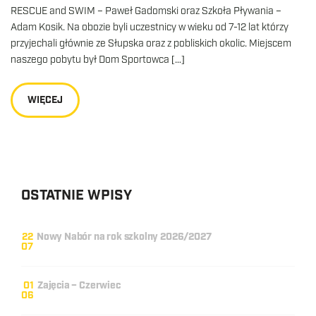
RESCUE and SWIM – Paweł Gadomski oraz Szkoła Pływania –
Adam Kosik. Na obozie byli uczestnicy w wieku od 7-12 lat którzy
przyjechali głównie ze Słupska oraz z pobliskich okolic. Miejscem
naszego pobytu był Dom Sportowca […]
WIĘCEJ
OSTATNIE WPISY
22
Nowy Nabór na rok szkolny 2026/2027
07
01
Zajęcia – Czerwiec
06