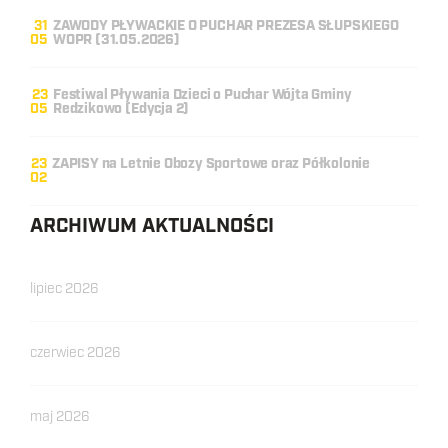
31
ZAWODY PŁYWACKIE O PUCHAR PREZESA SŁUPSKIEGO
05
WOPR (31.05.2026)
23
Festiwal Pływania Dzieci o Puchar Wójta Gminy
05
Redzikowo (Edycja 2)
23
ZAPISY na Letnie Obozy Sportowe oraz Półkolonie
02
ARCHIWUM AKTUALNOŚCI
lipiec 2026
czerwiec 2026
maj 2026