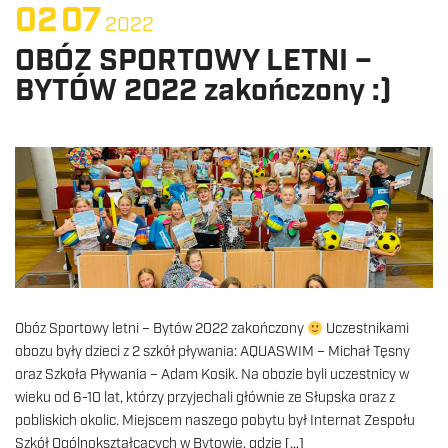
02
07
2022
OBÓZ SPORTOWY LETNI –
BYTÓW 2022 zakończony :)
Obóz Sportowy letni – Bytów 2022 zakończony
Uczestnikami
obozu były dzieci z 2 szkół pływania: AQUASWIM – Michał Tęsny
oraz Szkoła Pływania – Adam Kosik. Na obozie byli uczestnicy w
wieku od 6-10 lat, którzy przyjechali głównie ze Słupska oraz z
pobliskich okolic. Miejscem naszego pobytu był Internat Zespołu
Szkół Ogólnokształcących w Bytowie, gdzie […]