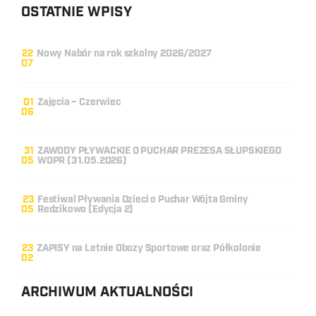
OSTATNIE WPISY
22
Nowy Nabór na rok szkolny 2026/2027
07
01
Zajęcia – Czerwiec
06
31
ZAWODY PŁYWACKIE O PUCHAR PREZESA SŁUPSKIEGO
05
WOPR (31.05.2026)
23
Festiwal Pływania Dzieci o Puchar Wójta Gminy
05
Redzikowo (Edycja 2)
23
ZAPISY na Letnie Obozy Sportowe oraz Półkolonie
02
ARCHIWUM AKTUALNOŚCI