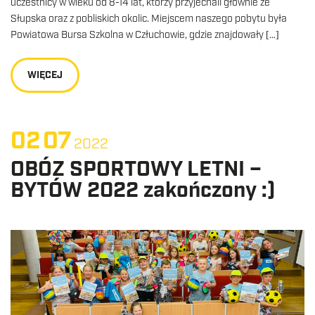
uczestnicy w wieku od 8-14 lat, którzy przyjechali głównie ze
Słupska oraz z pobliskich okolic. Miejscem naszego pobytu była
Powiatowa Bursa Szkolna w Człuchowie, gdzie znajdowały […]
WIĘCEJ
02
07
2022
OBÓZ SPORTOWY LETNI –
BYTÓW 2022 zakończony :)