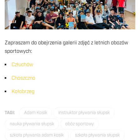
Zapraszam do obejrzenia galerii zdjęć z letnich obozów
sportowych:
Człuchów
Choszczno
Kołobrzeg
TAGI:
Adam Kosik
instruktor pływania słupsk
nauka pływania słupsk
obóz sportowy
szkoła pływania adam kosik
szkoła pływania słupsk