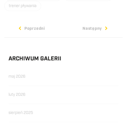
trener pływania
Poprzedni
Następny
ARCHIWUM GALERII
maj 2026
luty 2026
sierpień 2025