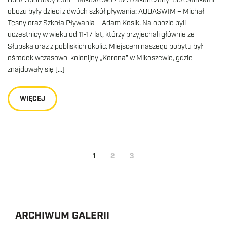
obozu były dzieci z dwóch szkół pływania: AQUASWIM – Michał
Tęsny oraz Szkoła Pływania – Adam Kosik. Na obozie byli
uczestnicy w wieku od 11-17 lat, którzy przyjechali głównie ze
Słupska oraz z pobliskich okolic. Miejscem naszego pobytu był
ośrodek wczasowo-kolonijny „Korona” w Mikoszewie, gdzie
znajdowały się […]
WIĘCEJ
1
2
3
ARCHIWUM GALERII