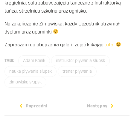
kręgielnia, sala zabaw, zajęcia taneczne z Instruktorką
tańca, strzelnica szkolna oraz ognisko.
Na zakończenie Zimowiska, każdy Uczestnik otrzymał
dyplom oraz upominki
Zapraszam do obejrzenia galerii zdjęć klikając
tutaj
TAGI:
Adam Kosik
instruktor pływania słupsk
nauka pływania słupsk
trener pływania
zimowisko słupsk
Poprzedni
Następny