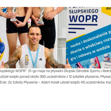
upskiego WOPR”. 31-go maja na pływalni Słupski Ośrodek Sportu i Rekre
udział wzięło ponad około 350 uczestników z 12 szkółek pływania. Pływa
5 lat. Ze Szkoły Pływania – Adam Kosik udział wzięło 45 uczestników. Ka