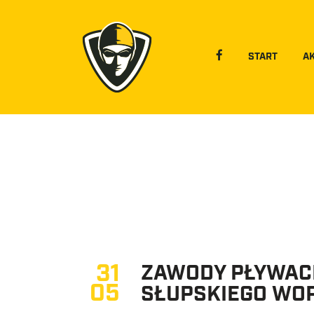
START
A
31
ZAWODY PŁYWAC
05
SŁUPSKIEGO WOP