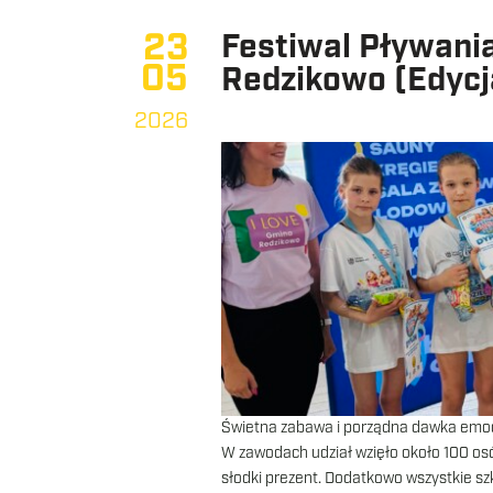
23
Festiwal Pływani
05
Redzikowo (Edycj
2026
Świetna zabawa i porządna dawka emocj
W zawodach udział wzięło około 100 osó
słodki prezent. Dodatkowo wszystkie s