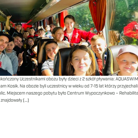
akończony Uczestnikami obozu były dzieci z 2 szkół pływania: AQUASWIM
m Kosik. Na obozie byli uczestnicy w wieku od 7-15 lat którzy przyjechali
okolic. Miejscem naszego pobytu było Centrum Wypoczynkowo – Rehabilit
 znajdowały […]