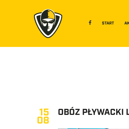
START
A
15
OBÓZ PŁYWACKI 
08