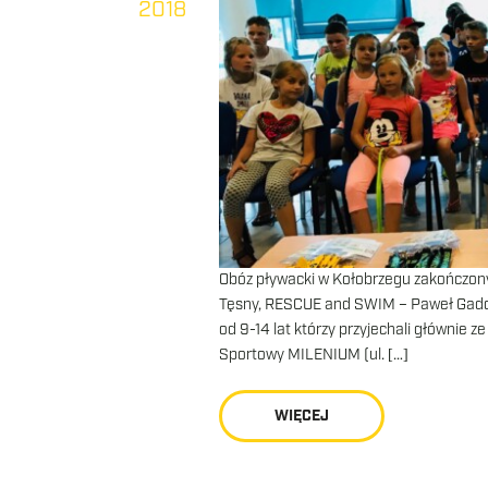
2018
Obóz pływacki w Kołobrzegu zakończo
Tęsny, RESCUE and SWIM – Paweł Gadoms
od 9-14 lat którzy przyjechali głównie 
Sportowy MILENIUM (ul. […]
WIĘCEJ