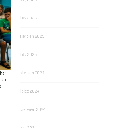
maj 2026
luty 2026
sierpień 2025
luty 2025
sierpień 2024
chał
ieku
s
lipiec 2024
czerwiec 2024