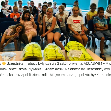
ny
Uczestnikami obozu były dzieci z 3 szkół pływania: AQUASWIM – Mi
ki oraz Szkoła Pływania – Adam Kosik. Na obozie byli uczestnicy w w
ze Słupska oraz z pobliskich okolic. Miejscem naszego pobytu był Komplek